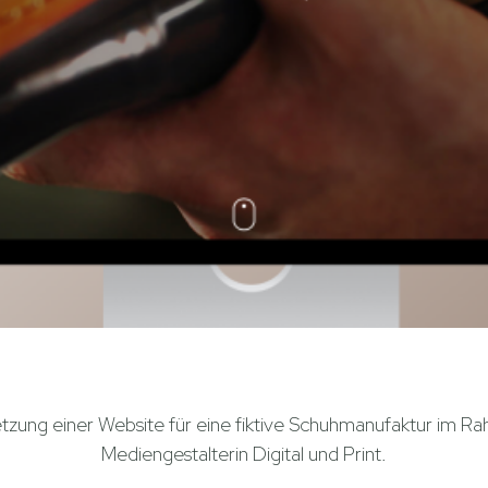
zung einer Website für eine fiktive Schuhmanufaktur im R
Mediengestalterin Digital und Print.